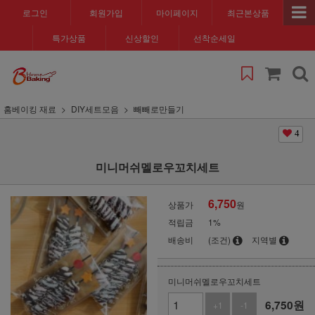
로그인
회원가입
마이페이지
최근본상품
특가상품
신상할인
선착순세일
홈베이킹 재료
DIY세트모음
빼빼로만들기
4
미니머쉬멜로우꼬치세트
6,750
상품가
원
적립금
1%
배송비
(조건)
지역별
미니머쉬멜로우꼬치세트
6,750
원
+1
-1