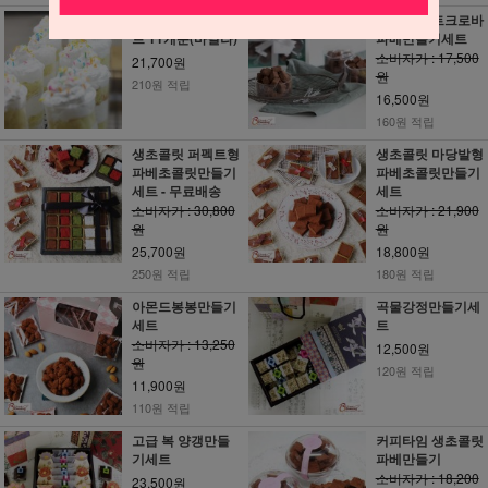
밀어먹는 컵케익세
행운의 하트크로바
트 11개분(바닐라)
파베만들기세트
소비자가 : 17,500
21,700원
원
210원 적립
16,500원
160원 적립
생초콜릿 퍼펙트형
생초콜릿 마당발형
파베초콜릿만들기
파베초콜릿만들기
세트 - 무료배송
세트
소비자가 : 30,800
소비자가 : 21,900
원
원
25,700원
18,800원
250원 적립
180원 적립
아몬드봉봉만들기
곡물강정만들기세
세트
트
소비자가 : 13,250
12,500원
원
120원 적립
11,900원
110원 적립
고급 복 양갱만들
커피타임 생초콜릿
기세트
파베만들기
소비자가 : 18,200
23,500원