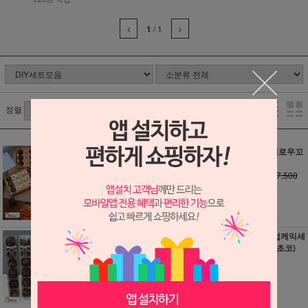
1
/
1
정렬
미니망디앙_바크
미니머쉬멜로우꼬
초콜릿 만들기세트
치세트
소비자가 : 24,800
소비자가 : 7,500
원
원
22,250원
6,750원
220원 적립
60원 적립
무화과의리초콜릿
밀어먹는 컵케익세
만들기세트
트 11개분(초코)
소비자가 : 11,000
22,400원
원
220원 적립
9,900원
90원 적립