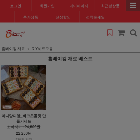
로그인
회원가입
마이페이지
최근본상품
특가상품
신상할인
선착순세일
홈베이킹 재료
DIY세트모음
홈베이킹 재료 베스트
미니망디앙_바크초콜릿 만
들기세트
소비자가 : 24,800원
22,250원
220원 적립