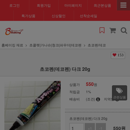
로그인
회원가입
마이페이지
최근본상품
특가상품
신상할인
선착순세일
홈베이킹 재료
초콜렛|가나슈|청크|파우더|데코펜
초코펜/데코
153
초코펜(데코펜) 다크 20g
550
상품가
원
적립금
1%
관련상품
배송비
(조건)
지역별
초코펜(데코펜) 다크 20g
550
원
+1
-1