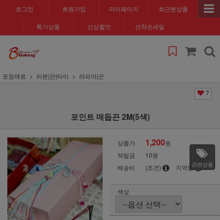
로그인
회원가입
마이페이지
최근본상품
특가상품
신상할인
선착순세일
포장재료
리본|끈|타이
라피아|끈
7
포인트 매듭끈 2M(5색)
1,200
상품가
원
적립금
10원
관련상품
배송비
(조건)
지역별
색상