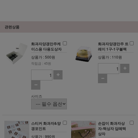
관련상품
화과자양갱만주케
화과자양갱만주 트
이스용 다용도상자
레이 1구-1구블랙
상품가 : 500원
상품가 : 110원
적립금 : 45원
사이즈
스티커 화과자&양
손잡이 화과자상
갱포인트
자-떡상자 답례떡
상자
상품가 : 990원