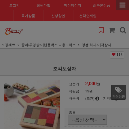
로그인
회원가입
마이페이지
최근본상품
특가상품
신상할인
선착순세일
포장재료
종이/투명상자|핸들박스|다용도박스
양갱|화과자|떡상자
113
조각보상자
2,000
상품가
원
적립금
19원
관련상품
배송비
(조건)
지역별
종류