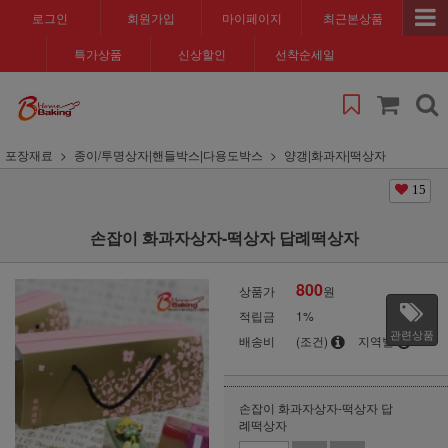
로그인
회원가입
마이페이지
최근본상품
특가상품
신상할인
선착순세일
포장재료
종이/투명상자|핸들박스|다용도박스
양갱|화과자|떡상자
15
손잡이 화과자상자-떡상자 답례떡상자
800
상품가
원
적립금
1%
관련상품
배송비
(조건)
지역별
손잡이 화과자상자-떡상자 답
례떡상자