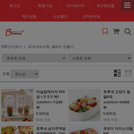
로그인
회원가입
마이페이지
최근본상품
특가상품
신상할인
선착순세일
KID간식코너
피크닉도시락, 샐러드 만들기
정렬
비닐컵캐리어 200
토루네 고양이 얼
장 1구 2구 택1
굴6픽
소비자가 : 7,230
소비자가 : 6,600
원
원
6,500원
5,600원
60원 적립
50원 적립
토루네 삼각주먹밥
큐트미 아이스크림
포장백9매입-고양
8픽