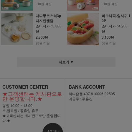
210원 적립
210원 적립
대나무코스터3p
피크닉픽-잎사귀 1
디자인랜덤
0P
소비자가 : 3,300
소비자가 : 4,200
원
원
2,800원
3,100원
20원 적립
30원 적립
더보기 ▼
CUSTOMER CENTER
BANK ACCOUNT
★고객센터는 게시판으로
하나은행 497-910006-02505
만 운영합니다.★
예금주 : 주홍진
평일 10:00 ~ 18:00
토,일요일 / 공휴일 휴무
★고객센터는 게시판으로만 운영합니
다.★
고객센터