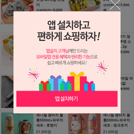
이
소비자가 : 7,300
소비자가 : 5,200
원
원
6,500원
4,200원
60원 적립
40원 적립
큐트미 돌고래 바
큐트미 흐르지 않
다친구8픽
는 원터치 투명 소
스통250ML 2p
소비자가 : 6,700
원
소비자가 : 5,300
원
5,200원
4,800원
50원 적립
40원 적립
호박 코코넛 스크
304스텐 양파칼 파
레이퍼
채칼 다용도칼
소비자가 : 4,000
소비자가 : 4,500
원
원
3,000원
3,500원
30원 적립
30원 적립
애니멀 원터치 물
애니멀 원터치 물
통550ml+파우치
통550ml+파우치
세트 - 호랑이
세트 - 핑크토끼
21,000원
21,000원