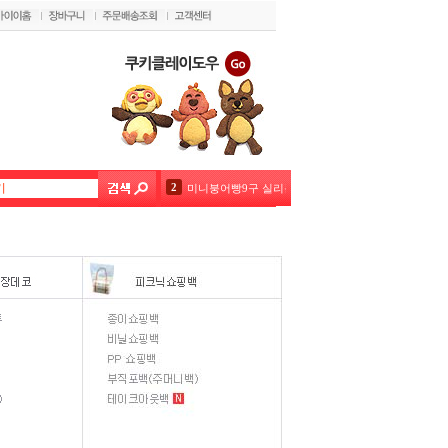
2
미니붕어빵9구 실리콘몰드 핑크 블루 색상랜덤1개
3
버터랜드 4.5kg
4
차칸쿡-실리콘몰드 미니도넛40구 랜덤1개
5
[대용량] 식빵봉투 영문 38cm 200장
6
녹차맛코팅초콜릿 100g 1kg 택1
7
우리밀#5%우리쌀 쿠키클레이도우
8
벨코라도 다크(론도5kg) 대용량
9
초코펜(데코펜) 화이트 20g