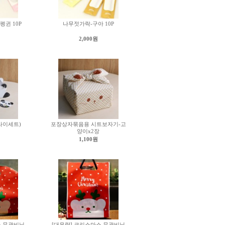
귄 10P
나무젓가락-구아 10P
2,000원
타이세트)
포장상자묶음용 시트보자기-고
양이x2장
1,100원
스 무광비닐
[대용량] 크리스마스 무광비닐