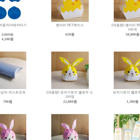
자동차야채커터기
병아리 PET케이스
[대용량] 병아리 
100개
5,800원
650원
58,000원
4,500원
달상자-저스트포유
[대용량] 보자기토끼 옐로우 소
보자기토끼 옐로우
100장
700원
22,000원
1,300원