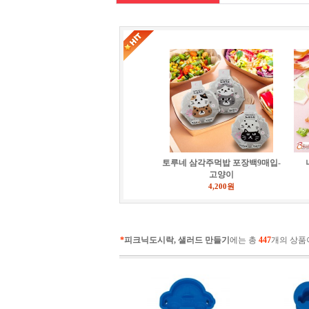
토루네 삼각주먹밥 포장백9매입-
고양이
4,200원
*
피크닉도시락, 샐러드 만들기
에는 총
447
개의 상품