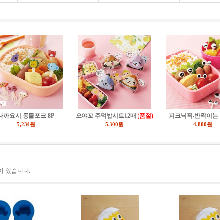
나까요시 동물포크 8P
오야꼬 주먹밥시트12매
(품절)
피크닉픽-반짝이는 눈
5,230원
5,300원
4,800원
이 있습니다.