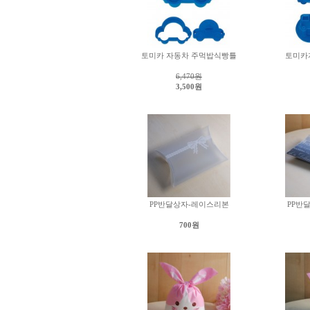
토미카 자동차 주먹밥식빵틀
토미카
6,470원
3,500원
PP반달상자-레이스리본
PP반
700원