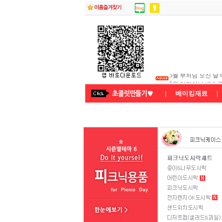
5월 부처님 오신 날
5월 어린이날 배송
★26년8월연휴 배
|
베이킹재료
|