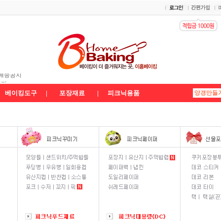
 배송공지
공지
송공지★
베이킹도구
|
포장재료
|
피크닉용품