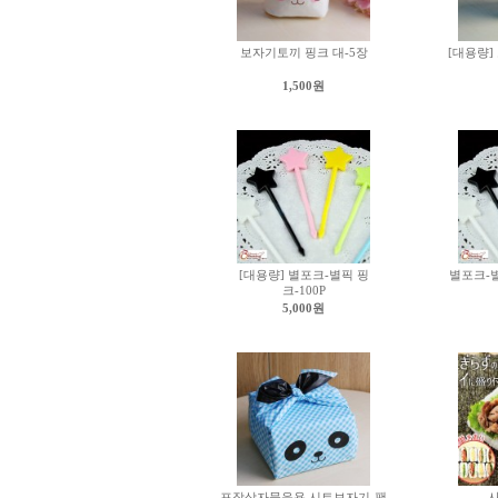
보자기토끼 핑크 대-5장
[대용량]
1,500원
[대용량] 별포크-별픽 핑
별포크-별
크-100P
5,000원
포장상자묶음용 시트보자기-팬