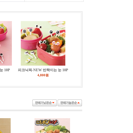
10
코코아함량높은컴파운드초콜릿 1kg(20%)
1
자연분해 생분해 PE비닐봉투 - 중 100장
 10P
피크닉픽-NEW 반짝이는 눈 10P
4,800원