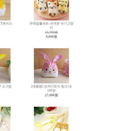
PET케이스
주먹밥틀세트-귀여운 아기고양
이
15,700원
9,900원
 소-5장
[대용량] 보자기토끼 핑크 대
100장
27,000원