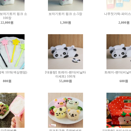
 보자기토끼 핑크 소
보자기토끼 핑크 소-5장
나무젓가락-파미스펭
100장
22,000원
1,300원
2,000원
픽 10개(색상랜덤)
[대용량] 트레이-팬더(비닐타
트레이-팬더(비닐
이세트) 100개
800원
55,000원
600원
사각주먹밥틀
곰과친구들 주먹밥세트
[대용량] 크리스마