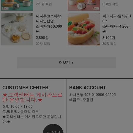
210원 적립
210원 적립
대나무코스터3p
피크닉픽-잎사귀 1
디자인랜덤
0P
소비자가 : 3,300
소비자가 : 4,200
원
원
2,800원
3,100원
20원 적립
30원 적립
더보기 ▼
CUSTOMER CENTER
BANK ACCOUNT
★고객센터는 게시판으로
하나은행 497-910006-02505
만 운영합니다.★
예금주 : 주홍진
평일 10:00 ~ 18:00
토,일요일 / 공휴일 휴무
★고객센터는 게시판으로만 운영합니
다.★
고객센터