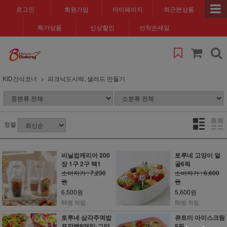
로그인
회원가입
마이페이지
최근본상품
특가상품
신상할인
선착순세일
KID간식코너
피크닉도시락, 샐러드 만들기
정렬
비닐컵캐리어 200
토루네 고양이 얼
장 1구 2구 택1
굴6픽
소비자가 : 7,230
소비자가 : 6,600
원
원
6,500원
5,600원
60원 적립
50원 적립
토루네 삼각주먹밥
큐트미 아이스크림
포장백9매입-고양
8픽