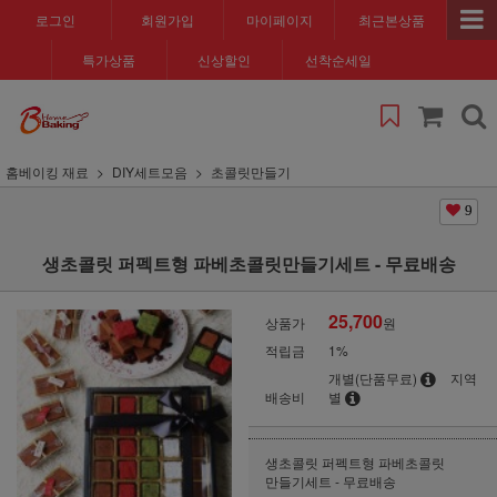
로그인
회원가입
마이페이지
최근본상품
특가상품
신상할인
선착순세일
홈베이킹 재료
DIY세트모음
초콜릿만들기
9
생초콜릿 퍼펙트형 파베초콜릿만들기세트 - 무료배송
25,700
상품가
원
적립금
1%
개별(단품무료)
지역
배송비
별
생초콜릿 퍼펙트형 파베초콜릿
만들기세트 - 무료배송