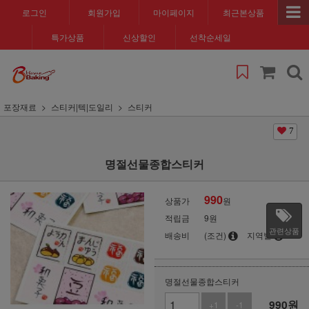
로그인
회원가입
마이페이지
최근본상품
특가상품
신상할인
선착순세일
포장재료
스티커|텍|도일리
스티커
7
명절선물종합스티커
990
상품가
원
적립금
9원
관련상품
배송비
(조건)
지역별
명절선물종합스티커
990
원
+1
-1