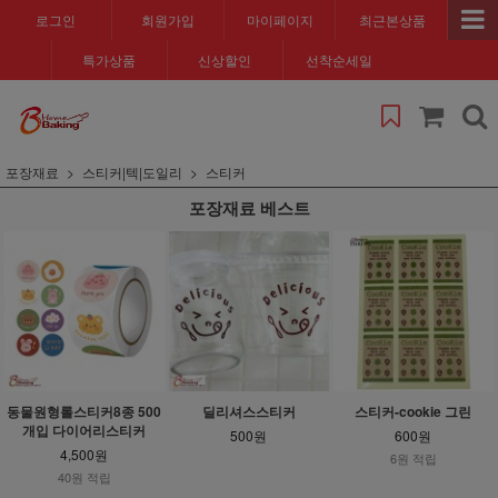
로그인
회원가입
마이페이지
최근본상품
특가상품
신상할인
선착순세일
포장재료
스티커|텍|도일리
스티커
포장재료 베스트
동물원형롤스티커8종 500
딜리셔스스티커
스티커-cookie 그린
개입 다이어리스티커
500원
600원
4,500원
6원 적립
40원 적립