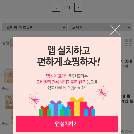
1
/
1
정렬
크리스마스롤메모
카피바라풀아웃메
스티커300매
모스티커 256매
6,000원
4,500원
60원 적립
40원 적립
카피바라접착메모
카피바라 동물 롤
지 혼합형 90매 진
스티커 300개입 원
한색 연한색 택1
형 사각 택1
2,000원
3,500원
20원 적립
30원 적립
동물사각스티커 3
선물포장크리스마