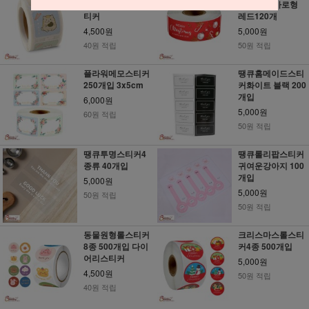
00개입 고양이스
스스티커 가로형
티커
레드120개
4,500원
5,000원
40원 적립
50원 적립
플라워메모스티커
땡큐홈메이드스티
250개입 3x5cm
커화이트 블랙 200
개입
6,000원
5,000원
60원 적립
50원 적립
땡큐투명스티커4
땡큐롤리팝스티커
종류 40개입
귀여운강아지 100
개입
5,000원
5,000원
50원 적립
50원 적립
동물원형롤스티커
크리스마스롤스티
8종 500개입 다이
커4종 500개입
어리스티커
5,000원
4,500원
50원 적립
40원 적립