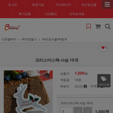
로그인
회원가입
마이페이지
최근본상품
특가상품
신상할인
선착순세일
시즌별테마
케익만들기
케익장식물/메링게
5
크리스마스택-사슴 10개
1,000
상품가
원
적립금
10원
관련상품
배송비
(조건)
지역별
크리스마스택-사슴 10개
1,000
원
+1
-1