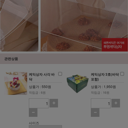
관련상품
케익상자 사각 바
케익상자 3호(바닥
닥
포함)
상품가 : 550원
상품가 : 1,950원
적립금 : 6원
적립금 : 16원
사이즈