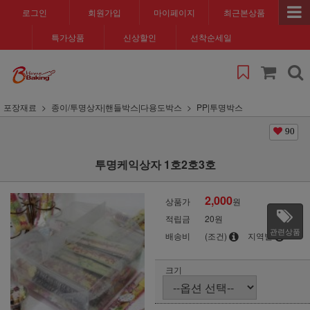
로그인
회원가입
마이페이지
최근본상품
특가상품
신상할인
선착순세일
포장재료
종이/투명상자|핸들박스|다용도박스
PP|투명박스
90
투명케익상자 1호2호3호
2,000
상품가
원
적립금
20원
관련상품
배송비
(조건)
지역별
크기