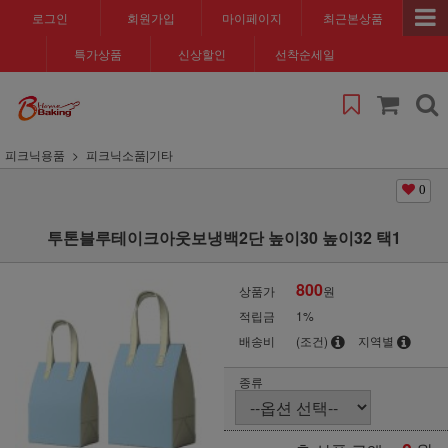
로그인
회원가입
마이페이지
최근본상품
특가상품
신상할인
선착순세일
피크닉용품
피크닉소품|기타
0
투톤블루테이크아웃보냉백2단 높이30 높이32 택1
800
상품가
원
적립금
1%
배송비
(조건)
지역별
종류