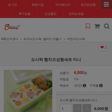
로그인
회원가입
마이페이지
최근본상품
특가상품
신상할인
선착순세일
KID간식코너
피크닉도시락, 샐러드 만들기
어린이도시락
2
도시락 햄치즈성형세트 미니
6,000
상품가
원
적립금
1%
배송비
(조건)
지역별
도시락 햄치즈성형세트 미니
6,000
원
+1
-1