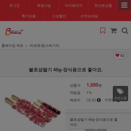
로그인
회원가입
마이페이지
최근본상품
특가상품
신상할인
선착순세일
홈베이킹 재료
데코|토핑|스틱기타
82
블로섬딸기 40g-장식용으로 좋아요.
1,500
상품가
원
적립금
1%
관련상품
배송비
(조건)
지역별
블로섬딸기 40g-장식용으로 좋
아요.