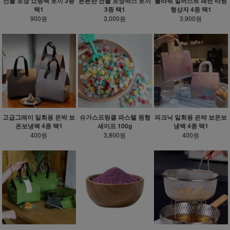
선물 포장 쇼핑백 토끼 3종
튼튼한 선물 포장박스 토끼
플라워 일러스트 패턴 타원
택1
3종 택1
형상자 4종 택1
900원
3,000원
3,900원
고급그레이 일회용 은박 보
슈가스프링클 파스텔 원형
피크닉 일회용 은박 보온보
온보냉백 4종 택1
셰이프 100g
냉백 4종 택1
400원
3,800원
400원