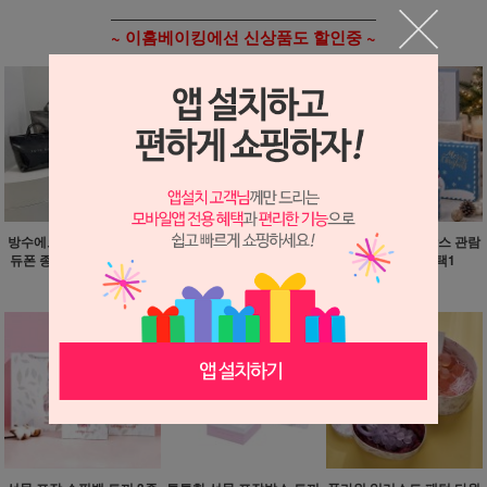
~ 이홈베이킹에선 신상품도 할인중 ~
방수에코백 데일리 도트백
크리스마스 종이쇼핑백 화
튼튼한 선물 포장박스 관람
듀폰 종이 젤리백 5종 택1
이트 3종 택1
차 눈사람 6종 택1
11,000원
900원
3,500원