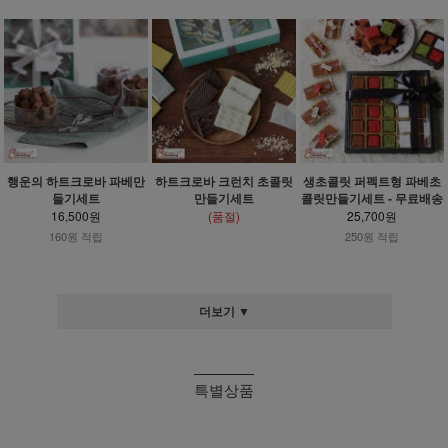
행운의 하트크로바 파베만
하트크로바 크런치 초콜릿
생초콜릿 퍼펙트형 파베초
들기세트
만들기세트
콜릿만들기세트 - 무료배송
16,500원
(품절)
25,700원
160원 적립
250원 적립
더보기 ▼
특별상품