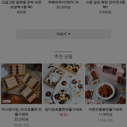
고급그린 일회용 은박 보온
우베파우더100% 1k
스텐 깊은 채망 건지개 2종
보냉백 3종 택1
택1
35,000원
400원
5,500원
더보기 ▼
추천 상품
미니망디앙_바크초콜릿 만
망디앙초콜릿만들기세트
아몬드봉봉만들기세트
들기세트
(품절)
11,900원
22,250원
110원 적립
220원 적립