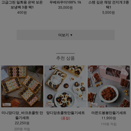
고급그린 일회용 은박 보온
우베파우더100% 1k
스텐 깊은 채망 건지개 2종
보냉백 3종 택1
택1
35,000원
400원
5,500원
더보기 ▼
추천 상품
미니망디앙_바크초콜릿 만
망디앙초콜릿만들기세트
아몬드봉봉만들기세트
들기세트
(품절)
11,900원
22,250원
110원 적립
220원 적립