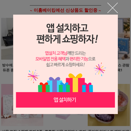
~ 이홈베이킹에선 신상품도 할인중 ~
방수에코백 데일리 도트백
크리스마스 종이쇼핑백 화
튼튼한 선물 포장박스 관람
듀폰 종이 젤리백 5종 택1
이트 3종 택1
차 눈사람 6종 택1
11,000원
900원
3,500원