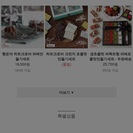
행운의 하트크로바 파베만
하트크로바 크런치 초콜릿
생초콜릿 퍼펙트형 파베초
들기세트
만들기세트
콜릿만들기세트 - 무료배송
16,500원
(품절)
25,700원
160원 적립
250원 적립
더보기 ▼
특별상품