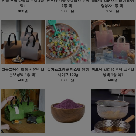
선물 포장 쇼핑백 토끼 3종
튼튼한 선물 포장박스 토끼
플라워 일러스트 패턴 타원
택1
3종 택1
형상자 4종 택1
900원
3,000원
3,900원
고급그레이 일회용 은박 보
슈가스프링클 파스텔 원형
피크닉 일회용 은박 보온보
온보냉백 4종 택1
셰이프 100g
냉백 4종 택1
400원
3,800원
400원