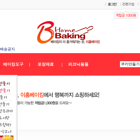
송공지★
날 배송공지
공지
베이킹도구
|
포장재료
|
피크닉용품