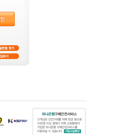
9
-
10
-
1
자연분해 생분해 PE비닐봉투 - 중 100장