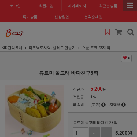
로그인
회원가입
마이페이지
최근본상품
특가상품
신상할인
선착순세일
KID간식코너
피크닉도시락, 샐러드 만들기
스푼|포크|꼬지|픽
0
큐트미 돌고래 바다친구8픽
5,200
상품가
원
적립금
1%
배송비
(조건)
지역별
큐트미 돌고래 바다친구8픽
5,200
원
+1
-1