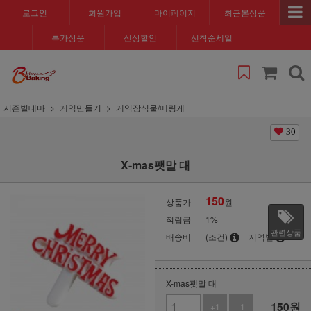
로그인
회원가입
마이페이지
최근본상품
특가상품
신상할인
선착순세일
시즌별테마
케익만들기
케익장식물/메링게
30
X-mas팻말 대
150
상품가
원
적립금
1%
관련상품
배송비
(조건)
지역별
X-mas팻말 대
150
원
+1
-1