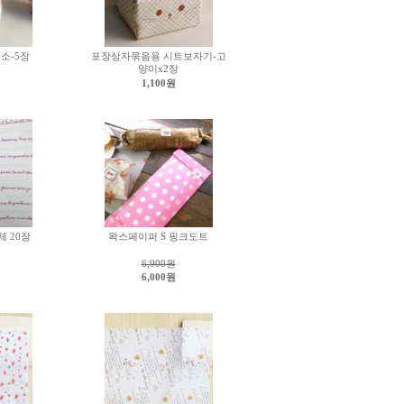
소-5장
포장상자묶음용 시트보자기-고
양이x2장
1,100원
 20장
왁스페이퍼 S 핑크도트
6,900원
6,000원