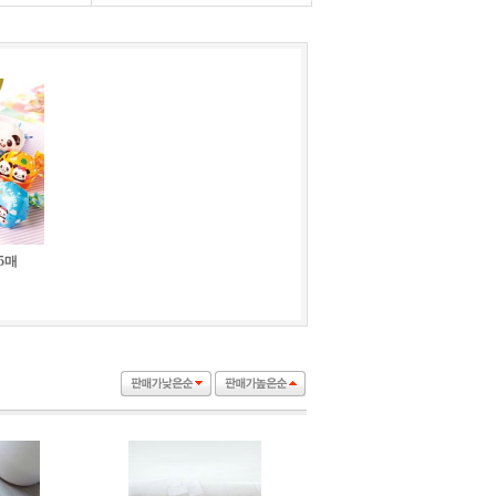
10
크기조절사각무스링 9~15cm 높이5
1
자연분해 생분해 PE비닐봉투 - 중 100장
5매