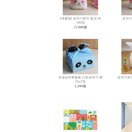
[대용량] 보자기토끼 핑크 대
보자기
100장
27,000원
포장상자묶음용 시트보자기-팬
보자기토끼
더x2장
1,100원