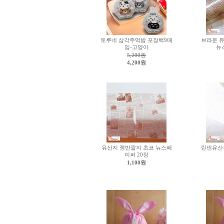
토루네 삼각주먹밥 포장백9매
브라운 
입-고양이
뉴
5,200원
4,200원
유산지 쟁반깔지 초코 뉴스페
린넨유산지
이퍼 20장
1,100원