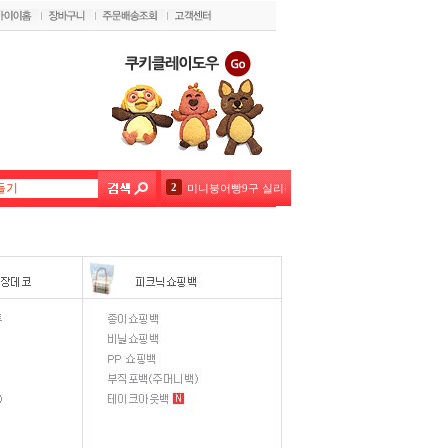
2
미니붕어빵9구 실리콘몰드 핑크 블루 색상랜덤1개
3
차칸쿡-실리콘몰드 미니도넛40구 랜덤1개
4
버터랜드 4.5kg
5
우리밀#5%우리쌀 쿠키클레이도우
6
딸기쿠키크런치1kg
7
포도쿠키크런치 1kg
8
크기조절사각무스링 15~28cm 높이5
9
크기조절높은원형무스링16~30cm 높이8.5