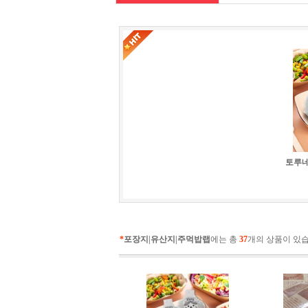
토루네
*
포장지|유산지|주먹밥랩
에는 총
37
개의 상품이 있습