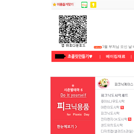
5월 부처님 오신 날
5월 어린이날 배송
★26년8월연휴 배
|
베이킹재료
|