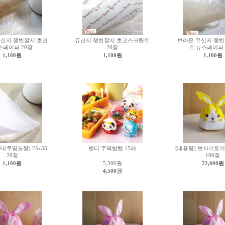
유산지 쟁반깔지 초코
유산지 쟁반깔지 초코스크립트
브라운 유산지 쟁반
스페이퍼 20장
20장
트 뉴스페이퍼 
1,100원
1,100원
1,100원
(투명도짱) 25x35
팬더 주먹밥랩 15매
[대용량] 보자기토끼
20장
100장
1,100원
5,300원
22,000원
4,500원