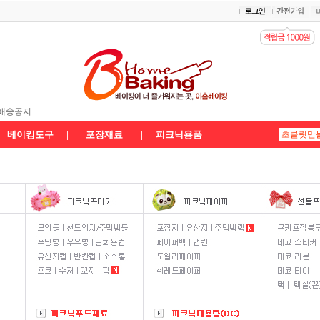
 배송공지
공지
송공지★
베이킹도구
|
포장재료
|
피크닉용품