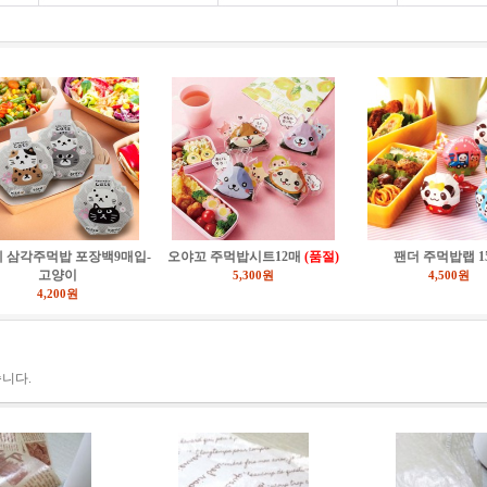
 삼각주먹밥 포장백9매입-
오야꼬 주먹밥시트12매
(품절)
팬더 주먹밥랩 1
고양이
5,300원
4,500원
4,200원
니다.