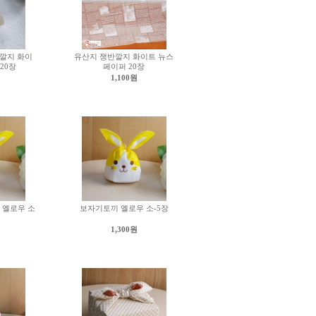
깔지 화이
유산지 쟁반깔지 화이트 뉴스
20장
페이퍼 20장
1,100원
 옐로우 소
보자기토끼 옐로우 소-5장
1,300원