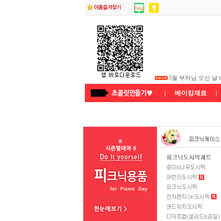
★26년5월연휴 배
5월 부처님 오신 날
5월 어린이날 배송
|
베이킹재료
|