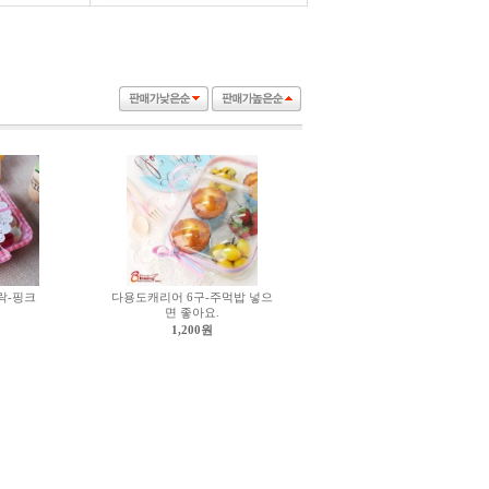
10
투명창상자정사각18cm(원터치)
1
녹차맛코팅초콜릿 100g 1kg 택1
락-핑크
다용도캐리어 6구-주먹밥 넣으
면 좋아요.
1,200원