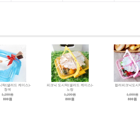
시락(샐러드 케이스)-
피크닉 도시락(샐러드 케이스)-
컬러피크닉도시
청색
노랑
1,200원
1,200원
1,000원
800원
800원
800원