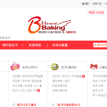
송공지★
 배송공지
공지
베이킹도구
|
포장재료
|
피크닉용품