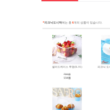
*
피크닉도시락
에는 총
6
개의 상품이 있습니다.
샐러드케이스 투명(K-91)
피크닉 도
700원
550원