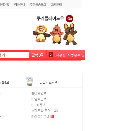
2
[대용량] 식빵봉투 영문 38cm 200장
3
코코아함량높은컴파운드초콜릿 1kg(20%)
4
초코펜(데코펜) 화이트 20g
5
벨코라도 다크(론도5kg) 대용량
6
미니붕어빵9구 실리콘몰드 핑크 블루 색상랜덤1개
7
[대용량] 네덜란드 코코아파우더1kg
8
정사각팬 - 2호
9
깔리바우트 밀크커버춰400g