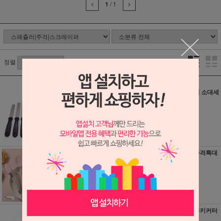
1
/
1
정렬
업소용 고급형 스
고쿠보주걱 소대세
패츌러 6종 택1
트2p
소비자가 : 8,500
5,300원
원
50원 적립
7,500원
70원 적립
실리콘 요리도구5
통실리콘주걱특대
종세트 미니
약37cm
11,800원
9,900원
110원 적립
90원 적립
매직버터나이프 버
스텐린저쿠키커터
터칼
6p 수입