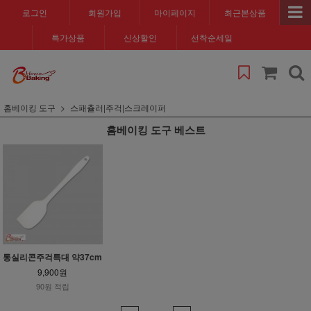
로그인
회원가입
마이페이지
최근본상품
특가상품
신상할인
선착순세일
홈베이킹 도구
스패츌러|주걱|스크레이퍼
홈베이킹 도구 베스트
통실리콘주걱특대 약37cm
9,900원
90원 적립