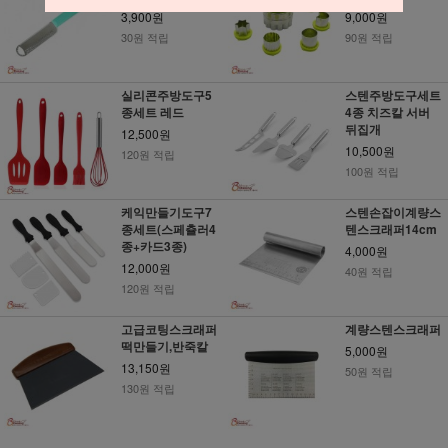
3,900원
9,000원
30원 적립
90원 적립
실리콘주방도구5
스텐주방도구세트
종세트 레드
4종 치즈칼 서버
뒤집개
12,500원
10,500원
120원 적립
100원 적립
케익만들기도구7
스텐손잡이계량스
종세트(스페츌러4
텐스크래퍼14cm
종+카드3종)
4,000원
12,000원
40원 적립
120원 적립
고급코팅스크래퍼
계량스텐스크래퍼
떡만들기,반죽칼
5,000원
13,150원
50원 적립
130원 적립